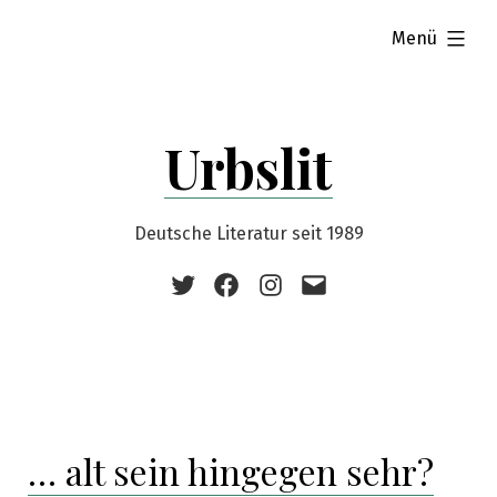
Zum
aufgeklappt
Menü
Inhalt
springen
Urbslit
Deutsche Literatur seit 1989
Twitter
Facebook
Instagram
E-
Mail
… alt sein hingegen sehr?