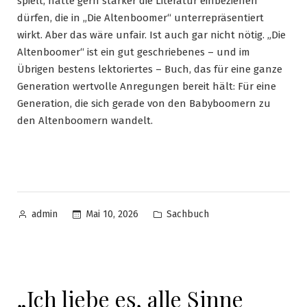
spielt, hätte gern stärker die Literatur einbeziehen
dürfen, die in „Die Altenboomer“ unterrepräsentiert
wirkt. Aber das wäre unfair. Ist auch gar nicht nötig. „Die
Altenboomer“ ist ein gut geschriebenes – und im
Übrigen bestens lektoriertes – Buch, das für eine ganze
Generation wertvolle Anregungen bereit hält: Für eine
Generation, die sich gerade von den Babyboomern zu
den Altenboomern wandelt.
Veröffentlicht
Veröffentlicht
Mai 10, 2026
Sachbuch
admin
von
in
„Ich liebe es, alle Sinne